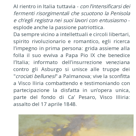
Al rientro in Italia tuttavia -
con l’intensificarsi dei
fermenti risorgimentali che scuotono la Penisola
e ch’egli registra nei suoi lavori con entusiasmo
-
esplode anche la passione patriottica.
Da sempre vicino a intellettuali e circoli libertari,
spirito rivoluzionario e romantico, egli ricerca
l’impegno in prima persona: grida assieme alla
folla il suo evviva a Papa Pio IX che benedice
l’Italia; informato dell’insurrezione veneziana
contro gli Asburgo si unisce alle truppe dei
"
crociati bellunesi
" a Palmanova; vive la sconfitta
a Visco Iliria combattendo e testimoniando con
partecipazione la disfatta in un’opera unica,
parte del fondo di Ca’ Pesaro, Visco Illiria:
assalto del 17 aprile 1848.