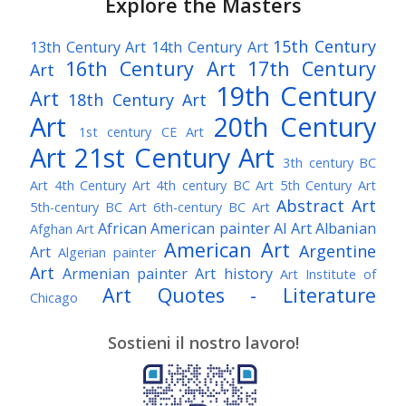
Explore the Masters
15th Century
13th Century Art
14th Century Art
16th Century Art
17th Century
Art
19th Century
Art
18th Century Art
Art
20th Century
1st century CE Art
Art
21st Century Art
3th century BC
Art
4th Century Art
4th century BC Art
5th Century Art
Abstract Art
5th-century BC Art
6th-century BC Art
African American painter
AI Art
Albanian
Afghan Art
American Art
Argentine
Art
Algerian painter
Art
Armenian painter
Art history
Art Institute of
Art Quotes - Literature
Chicago
Australian Art
Austrian Art
Austro-Hungarian Art
Awarded Artist
Sostieni il nostro lavoro!
Baroque Art
Belgian Art
Belarusian Art
Bohemian Art
Bolivian Art
British Art
Brazilian Art
Bosnian Art
British