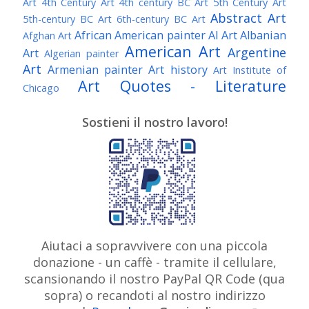
Art
4th Century Art
4th century BC Art
5th Century Art
Abstract Art
5th-century BC Art
6th-century BC Art
African American painter
AI Art
Albanian
Afghan Art
American Art
Argentine
Art
Algerian painter
Art
Armenian painter
Art history
Art Institute of
Art Quotes - Literature
Chicago
Australian Art
Austrian Art
Austro-Hungarian Art
Awarded Artist
Sostieni il nostro lavoro!
Baroque Art
Belgian Art
Belarusian Art
Bohemian Art
Bolivian Art
British Art
Brazilian Art
Bosnian Art
British
Bulgarian Art
Museum
Brooklyn Museum
Burmese Art
Canadian Art
Chilean Art
Chinese
Caravaggio
Art
Christie's
Claude Monet
Cleveland Museum
Colombian Art
Croatian Art
Cuban Art
Czech
of Art
Dutch Art
Aiutaci a sopravvivere con una piccola
Danish Art
Digital Art
Artist
donazione - un caffè - tramite il cellulare,
Édouard Manet
Egyptian Art
Estonian Art
scansionando il nostro PayPal QR Code (qua
Expressionism
Fauve Art
Filipino Art
Finnish Art
French Art
sopra) o recandoti al nostro indirizzo
Flemish Art
Frick Collection
Galleria