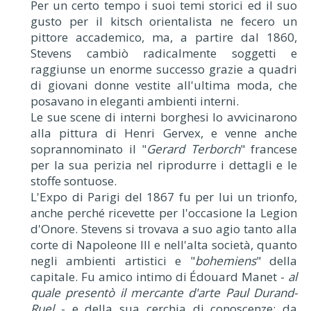
Per un certo tempo i suoi temi storici ed il suo
gusto per il kitsch orientalista ne fecero un
pittore accademico, ma, a partire dal 1860,
Stevens cambiò radicalmente soggetti e
raggiunse un enorme successo grazie a quadri
di giovani donne vestite all'ultima moda, che
posavano in eleganti ambienti interni.
Le sue scene di interni borghesi lo avvicinarono
alla pittura di Henri Gervex, e venne anche
soprannominato il "
Gerard Terborch
" francese
per la sua perizia nel riprodurre i dettagli e le
stoffe sontuose.
L'Expo di Parigi del 1867 fu per lui un trionfo,
anche perché ricevette per l'occasione la Legion
d'Onore. Stevens si trovava a suo agio tanto alla
corte di Napoleone III e nell'alta società, quanto
negli ambienti artistici e "
bohemiens
" della
capitale. Fu amico intimo di Édouard Manet -
al
quale presentò il mercante d'arte Paul Durand-
Ruel
- e della sua cerchia di conoscenze: da