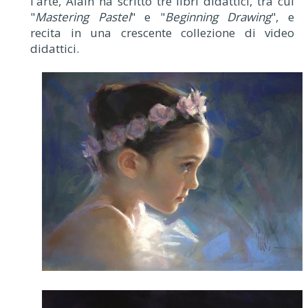
l'arte, Alain ha scritto tre libri didattici, tra cui
"
Mastering Pastel
" e "
Beginning Drawing
", e
recita in una crescente collezione di video
didattici.