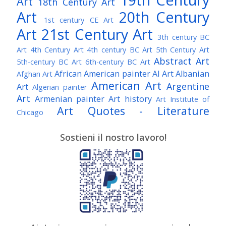
Art
18th Century Art
Art
20th Century
1st century CE Art
Art
21st Century Art
3th century BC
Art
4th Century Art
4th century BC Art
5th Century Art
Abstract Art
5th-century BC Art
6th-century BC Art
African American painter
AI Art
Albanian
Afghan Art
American Art
Argentine
Art
Algerian painter
Art
Armenian painter
Art history
Art Institute of
Art Quotes - Literature
Chicago
Australian Art
Austrian Art
Austro-Hungarian Art
Awarded Artist
Sostieni il nostro lavoro!
Baroque Art
Belgian Art
Belarusian Art
Bohemian Art
Bolivian Art
British Art
Brazilian Art
Bosnian Art
British
Bulgarian Art
Museum
Brooklyn Museum
Burmese Art
Canadian Art
Chilean Art
Chinese
Caravaggio
Art
Christie's
Claude Monet
Cleveland Museum
Colombian Art
Croatian Art
Cuban Art
Czech
of Art