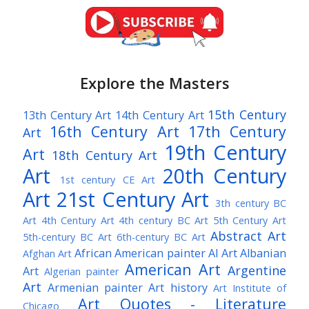
Explore the Masters
15th Century
13th Century Art
14th Century Art
16th Century Art
17th Century
Art
19th Century
Art
18th Century Art
Art
20th Century
1st century CE Art
Art
21st Century Art
3th century BC
Art
4th Century Art
4th century BC Art
5th Century Art
Abstract Art
5th-century BC Art
6th-century BC Art
African American painter
AI Art
Albanian
Afghan Art
American Art
Argentine
Art
Algerian painter
Art
Armenian painter
Art history
Art Institute of
Art Quotes - Literature
Chicago