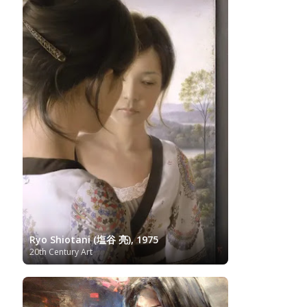
Italian Art
Iranian Art
Irish Art
Israeli Art
Japanese Art
Jewish Art
Kazakhstani Art
Korean
Art
Latvian Art
Lebanese Art
Lithuanian
Libyan Art
Magic
Art
Louvre Museum
Macedonian Art
Realism
Metropolitan Museum of Art
Mexican Art
MoMA
Moldovan Art
Mongolian Art
Musée d'Orsay
Museo Carmen
Musei Capitolini
Thyssen Málaga
Museo del Prado
Museum
Barberini
Museum of Fine Arts Boston
Museum of
MusicArt
National Gallery
Fine Arts of Lyon
London
National Gallery of Art Washington
Nobel prize
Norwegian Art
Nigerian painter
Ny
Pablo Neruda
Carlsberg Glyptotek
Pakistani Art
Palazzo
Barberini
Palestinian Art
Paul Cézanne
Persian Art
Peruvian Art
Philadelphia Museum of Art
Ryo Shiotani (塩谷 亮), 1975
Photographer
Polish Art
Pinacoteca di Brera
20th Century Art
Post-Impressionist
Portuguese Art
Renaissance
Renoir
Rijksmuseum
Romanian Art
Russian Art
Romantic Art
Royal Collection