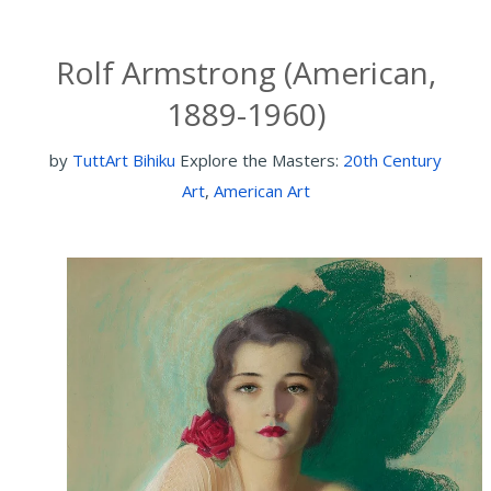
Sir Anthony van Dyck studied under
Peter Paul
Rubens
and was one of his most accomplished
students. Van Dyck's career flourished and he
went on to become England's leading court
painter.
Using his own compositional techniques, van
Dyck was soon ranked alongside
Titian
in terms
of style and the relaxed elegance of his portraits
helped shape English portraiture for almost two
centuries.
Read more..