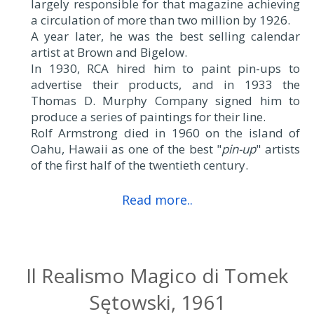
Rolf Armstrong was born in Bay City, Michigan
to Richard and Harriet (
Scott
) Armstrong.
Armstrong's work for the Pictorial Review was