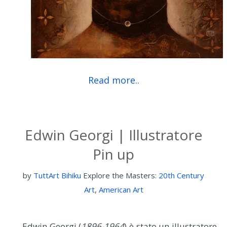
Read more..
Edwin Georgi | Illustratore
Pin up
by
TuttArt Bihiku
Explore the Masters:
20th Century
Art
,
American Art
Edwin Georgi (
1896-1964
) è stato un illustratore