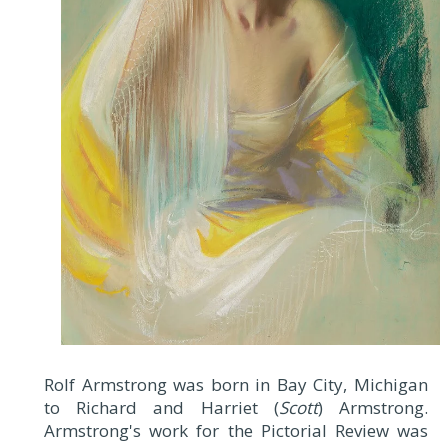
Rolf Armstrong (American,
1889-1960)
by
TuttArt Bihiku
Explore the Masters:
20th Century
Art
,
American Art