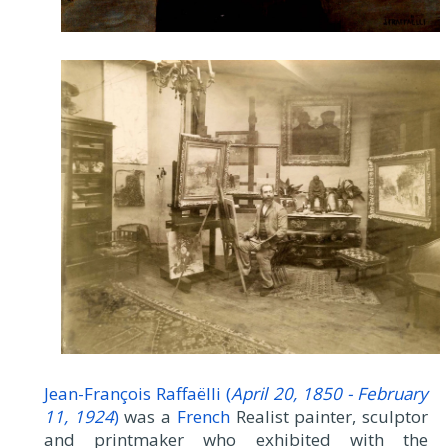
Jean-François Raffaëlli (
April 20, 1850 - February
11, 1924
)
was a
French
Realist painter, sculptor
and printmaker who exhibited with the