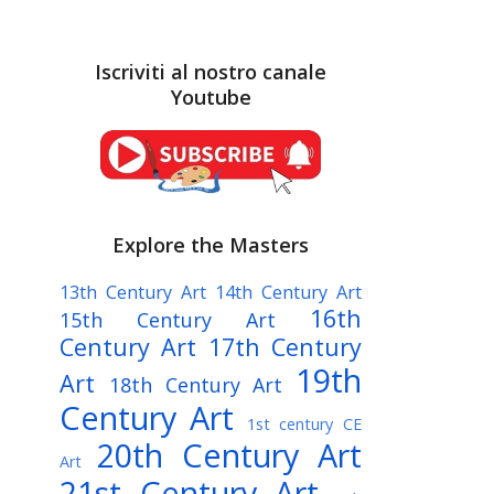
Iscriviti al nostro canale
Youtube
Explore the Masters
13th Century Art
14th Century Art
16th
15th Century Art
Century Art
17th Century
19th
Art
18th Century Art
Century Art
1st century CE
20th Century Art
Art
21st Century Art