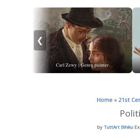
❮
Carl Zewy | Genre painter
Home
»
21st Ce
Polit
by
TuttArt Bihiku
Ex