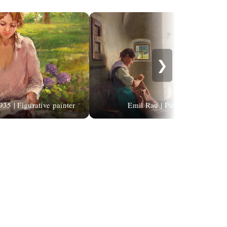
❯
35 | Figurative painter
Emil Rau | Pittore di genere