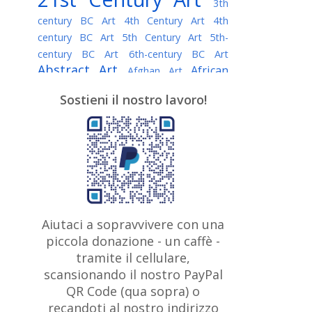
3th
century BC Art
4th Century Art
4th
century BC Art
5th Century Art
5th-
century BC Art
6th-century BC Art
Abstract Art
African
Afghan Art
American painter
AI Art
Albanian
Sostieni il nostro lavoro!
American Art
Art
Algerian painter
Argentine Art
Armenian painter
Art history
Art Institute of Chicago
Art Quotes - Literature
Australian Art
Austrian Art
Awarded
Austro-Hungarian Art
Artist
Baroque Art
Belarusian
Aiutaci a sopravvivere con una
Belgian Art
Art
Bohemian Art
Bolivian
piccola donazione - un caffè -
British
Brazilian Art
Art
Bosnian Art
tramite il cellulare,
Art
scansionando il nostro PayPal
British Museum
Brooklyn Museum
Canadian
Bulgarian Art
QR Code (qua sopra) o
Burmese Art
Art
Chilean Art
recandoti al nostro indirizzo
Caravaggio