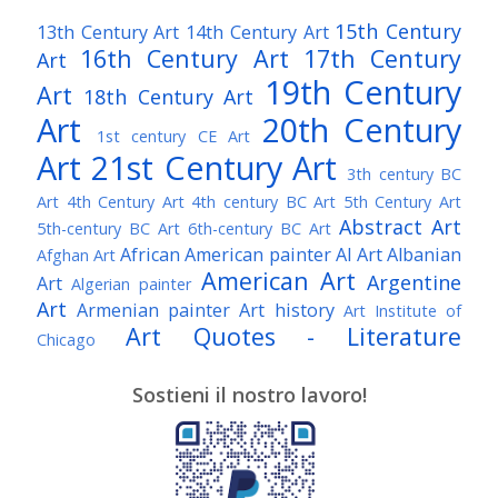
15th Century
13th Century Art
14th Century Art
16th Century Art
17th Century
Art
19th Century
Art
18th Century Art
Art
20th Century
1st century CE Art
Art
21st Century Art
3th century BC
Art
4th Century Art
4th century BC Art
5th Century Art
Abstract Art
5th-century BC Art
6th-century BC Art
African American painter
AI Art
Albanian
Afghan Art
American Art
Argentine
Art
Algerian painter
Art
Armenian painter
Art history
Art Institute of
Art Quotes - Literature
Chicago
Australian Art
Austrian Art
Austro-Hungarian Art
Awarded Artist
Sostieni il nostro lavoro!
Baroque Art
Belgian Art
Belarusian Art
Bohemian Art
Bolivian Art
British Art
Brazilian Art
Bosnian Art
British
Bulgarian Art
Museum
Brooklyn Museum
Burmese Art